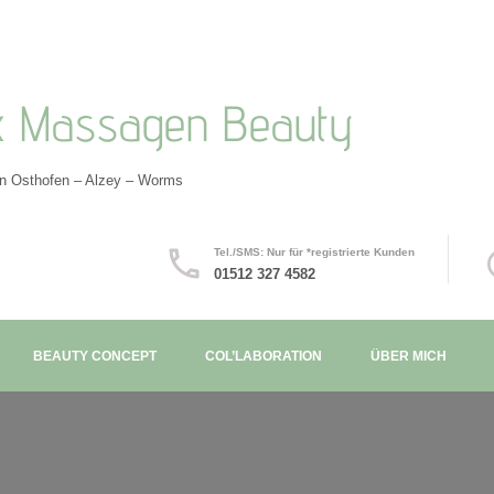
x Massagen Beauty
in Osthofen – Alzey – Worms
Tel./SMS: Nur für *registrierte Kunden
01512 327 4582
BEAUTY CONCEPT
COL’LABORATION
ÜBER MICH