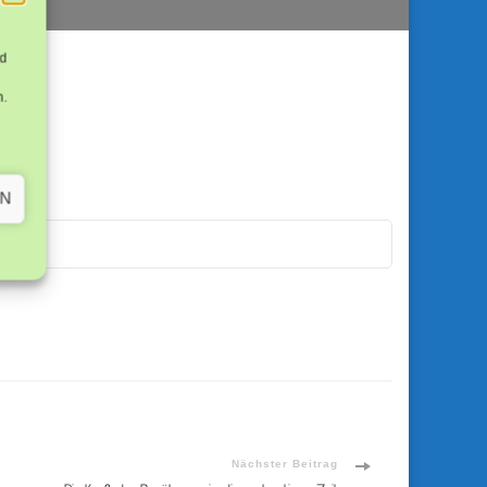
nd
n.
EN
Nächster Beitrag