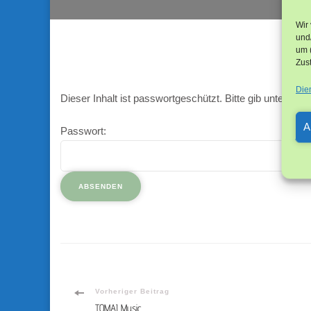
Wir
und/
um 
Zus
Die
Dieser Inhalt ist passwortgeschützt. Bitte gib unten d
A
Passwort:
Beitragsnavigation
Vorheriger Beitrag
TOMAI Music