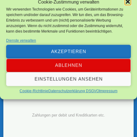
Cookie-Zustimmung verwalten
Beauty & Massage
Wir verwenden Technologien wie Cookies, um Geräteinformationen zu
speichern und/oder darauf zuzugreifen. Wir tun dies, um das Browsing-
Erlebnis zu verbessern und um (nicht) personalisierte Werbung
anzuzeigen. Wenn du nicht zustimmst oder die Zustimmung widerrufst,
Zahlungsmöglichkeiten
kann dies bestimmte Merkmale und Funktionen beeinträchtigen.
Dienste verwalten
Neben Barzahlung sind folgende Zahlungsarten
AKZEPTIEREN
möglich:
ABLEHNEN
EINSTELLUNGEN ANSEHEN
Cookie-Richtlinie
Datenschutzerklärung DSGVO
Impressum
PayPal QR
Zahlungen.
Zahlungen per debit und Kreditkarten etc.