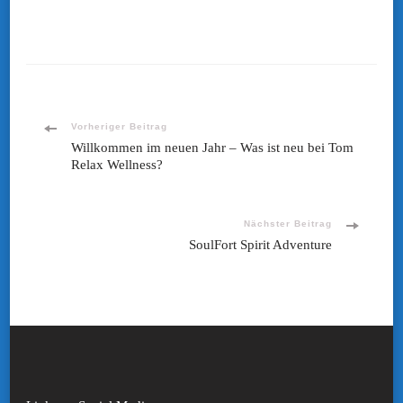
Beitragsnavigation
Vorheriger Beitrag
Willkommen im neuen Jahr – Was ist neu bei Tom
Relax Wellness?
Nächster Beitrag
SoulFort Spirit Adventure