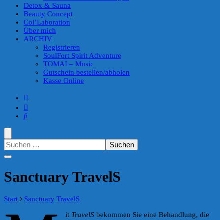
Detox & Sauna
Beauty Concept
Col’Laboration
Über mich
ARCHIV
Registrieren
SoulFort Spirit Adventure
TOMAI – Music
Gutschein bestellen/abholen
Kasse Online
Suchen
nach:
Sanctuary TravelS
Start
Sanctuary TravelS
it
TravelS
bekommen Sie eine Behandlung, die