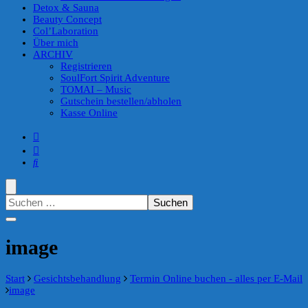
Detox & Sauna
Beauty Concept
Col’Laboration
Über mich
ARCHIV
Registrieren
SoulFort Spirit Adventure
TOMAI – Music
Gutschein bestellen/abholen
Kasse Online
Suchen
nach:
image
Start
Gesichtsbehandlung
Termin Online buchen - alles per E-Mail
image