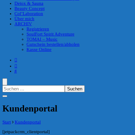
Detox & Sauna
Beauty Concept
Col’Laboration
Über mich
ARCHIV
Registrieren
SoulFort Spirit Adventure
TOMAI – Music
Gutschein bestellen/abholen
Kasse Online
Suchen
nach:
Kundenportal
Start
Kundenportal
[jetpackcrm_clientportal]