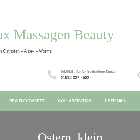
ax Massagen Beauty
in Osthofen – Alzey – Worms
Tel./SMS: Nur für *registrierte Kunden
01512 327 4582
BEAUTY CONCEPT
COL’LABORATION
ÜBER MICH
Ostern_klein