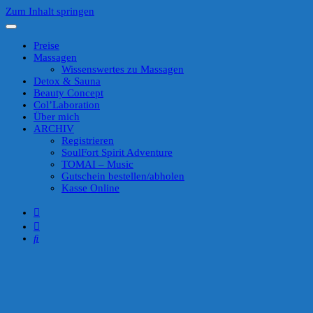
Zum Inhalt springen
Preise
Massagen
Wissenswertes zu Massagen
Detox & Sauna
Beauty Concept
Col’Laboration
Über mich
ARCHIV
Registrieren
SoulFort Spirit Adventure
TOMAI – Music
Gutschein bestellen/abholen
Kasse Online