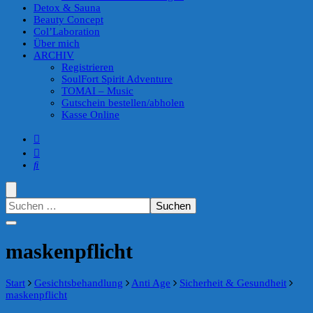
Detox & Sauna
Beauty Concept
Col’Laboration
Über mich
ARCHIV
Registrieren
SoulFort Spirit Adventure
TOMAI – Music
Gutschein bestellen/abholen
Kasse Online
Suchen
nach:
maskenpflicht
Start
Gesichtsbehandlung
Anti Age
Sicherheit & Gesundheit
maskenpflicht