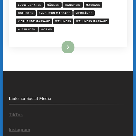
LUDWIGSHAFEN
MÄNNER
MANNHEIM
MASSAGE
OSTHOFEN
SYNCHRON MASSAGE
VIERHÄNDE
VIERHÄNDE MASSAGE
WELLNESS
WELLNESS MASSAGE
WIESBADEN
WORMS
Mehr hier ...
Links zu Social Media
TikTok
Instagram