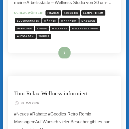
meine Arbeitsstätte – Wellness Studio von 30 qm- …
SCHLAGWÖRTER:
FRAUEN
KOSMETIK
LAMPERTHEIM
LUDWIGSHAFEN
MÄNNER
MANNHEIM
MASSAGE
OSTHOFEN
STUDIO
WELLNESS
WELLNESS STUDIO
WIESBADEN
WORMS
Mehr hier ...
Tom Relax Wellness informiert
29. MAI 2026
#Neues #Rabatte #Goodies Retro Remix
Massagen:Auf Wunsch vieler Besucher gibt es nun