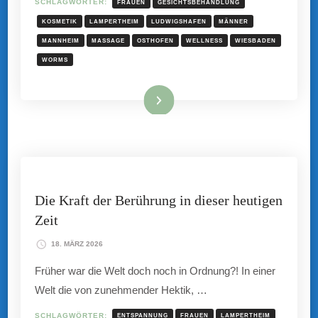
SCHLAGWÖRTER:
FRAUEN
GESICHTSBEHANDLUNG
KOSMETIK
LAMPERTHEIM
LUDWIGSHAFEN
MÄNNER
MANNHEIM
MASSAGE
OSTHOFEN
WELLNESS
WIESBADEN
WORMS
Mehr hier ...
Die Kraft der Berührung in dieser heutigen
Zeit
18. MÄRZ 2026
Früher war die Welt doch noch in Ordnung?! In einer
Welt die von zunehmender Hektik, …
SCHLAGWÖRTER:
ENTSPANNUNG
FRAUEN
LAMPERTHEIM