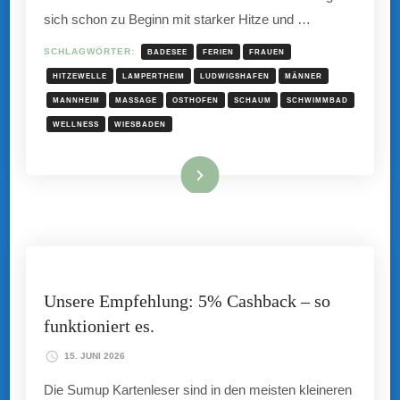
sich schon zu Beginn mit starker Hitze und …
SCHLAGWÖRTER:
BADESEE
FERIEN
FRAUEN
HITZEWELLE
LAMPERTHEIM
LUDWIGSHAFEN
MÄNNER
MANNHEIM
MASSAGE
OSTHOFEN
SCHAUM
SCHWIMMBAD
WELLNESS
WIESBADEN
Mehr hier ...
Unsere Empfehlung: 5% Cashback – so
funktioniert es.
15. JUNI 2026
Die Sumup Kartenleser sind in den meisten kleineren