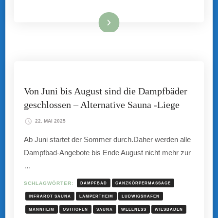
Mehr hier ...
Von Juni bis August sind die Dampfbäder
geschlossen – Alternative Sauna -Liege
22. MAI 2025
Ab Juni startet der Sommer durch.Daher werden alle
Dampfbad-Angebote bis Ende August nicht mehr zur
…
SCHLAGWÖRTER:
DAMPFBAD
GANZKÖRPERMASSAGE
INFRAROT SAUNA
LAMPERTHEIM
LUDWIGSHAFEN
MANNHEIM
OSTHOFEN
SAUNA
WELLNESS
WIESBADEN