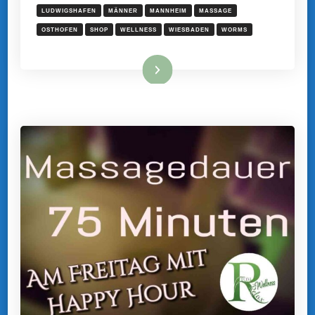
LUDWIGSHAFEN
MÄNNER
MANNHEIM
MASSAGE
OSTHOFEN
SHOP
WELLNESS
WIESBADEN
WORMS
Mehr hier ...