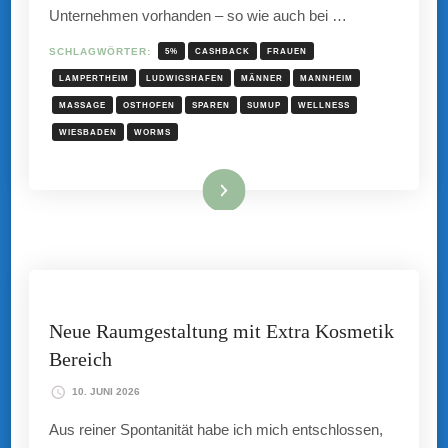
Unternehmen vorhanden – so wie auch bei …
SCHLAGWÖRTER:
5%
CASHBACK
FRAUEN
LAMPERTHEIM
LUDWIGSHAFEN
MÄNNER
MANNHEIM
MASSAGE
OSTHOFEN
SPAREN
SUMUP
WELLNESS
WIESBADEN
WORMS
Mehr hier ...
Neue Raumgestaltung mit Extra Kosmetik
Bereich
10. JUNI 2026
Aus reiner Spontanität habe ich mich entschlossen,