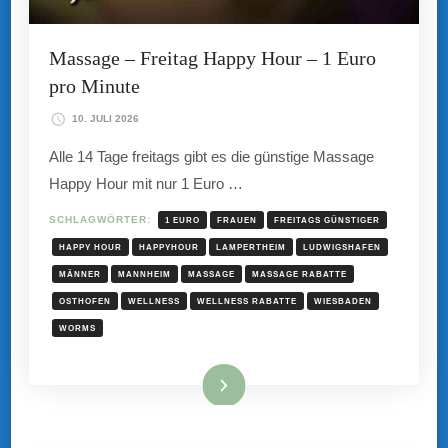
Massage – Freitag Happy Hour – 1 Euro
pro Minute
10. JULI 2026
Alle 14 Tage freitags gibt es die günstige Massage
Happy Hour mit nur 1 Euro …
SCHLAGWÖRTER:
1 EURO
FRAUEN
FREITAGS GÜNSTIGER
HAPPY HOUR
HAPPYHOUR
LAMPERTHEIM
LUDWIGSHAFEN
MÄNNER
MANNHEIM
MASSAGE
MASSAGE RABATTE
OSTHOFEN
WELLNESS
WELLNESS RABATTE
WIESBADEN
WORMS
Mehr hier ...