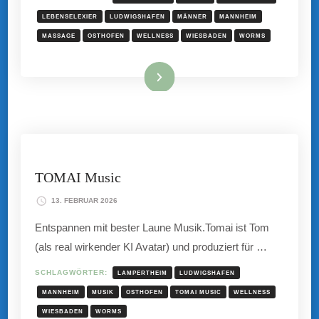
LEBENSELEXIER
LUDWIGSHAFEN
MÄNNER
MANNHEIM
MASSAGE
OSTHOFEN
WELLNESS
WIESBADEN
WORMS
Mehr hier ...
TOMAI Music
13. FEBRUAR 2026
Entspannen mit bester Laune Musik.Tomai ist Tom
(als real wirkender KI Avatar) und produziert für …
SCHLAGWÖRTER:
LAMPERTHEIM
LUDWIGSHAFEN
MANNHEIM
MUSIK
OSTHOFEN
TOMAI MUSIC
WELLNESS
WIESBADEN
WORMS