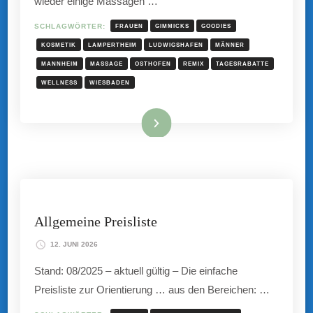
wieder einige Massagen …
SCHLAGWÖRTER:
FRAUEN
GIMMICKS
GOODIES
KOSMETIK
LAMPERTHEIM
LUDWIGSHAFEN
MÄNNER
MANNHEIM
MASSAGE
OSTHOFEN
REMIX
TAGESRABATTE
WELLNESS
WIESBADEN
Mehr hier ...
Allgemeine Preisliste
12. JUNI 2026
Stand: 08/2025 – aktuell gültig – Die einfache
Preisliste zur Orientierung … aus den Bereichen: …