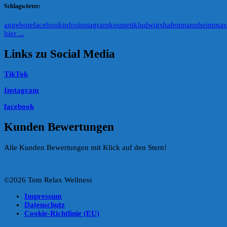
Schlagwörter:
angebote
facebook
infos
instagram
kosmetik
ludwigshafen
mannheim
mas
hier ...
Links zu Social Media
TikTok
Instagram
facebook
Kunden Bewertungen
Alle Kunden Bewertungen mit Klick auf den Stern!
©2026 Tom Relax Wellness
Impressum
Datenschutz
Cookie-Richtlinie (EU)