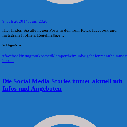
9. Juli 2020
14. Juni 2020
Hier finden Sie alle neuen Posts in den Tom Relax facebook und
Instagram Profilen. Regelmäßige …
Schlagwörter:
#
facebook
instagram
kosmetik
lampertheim
ludwigshafen
mannheim
mas
hier ...
Die Social Media Stories immer aktuell mit
Infos und Angeboten