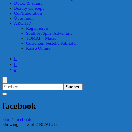
Detox & Sauna
Beauty Concept
Col’Laboration
Über mich
ARCHIV
Registrieren
SoulFort Spirit Adventure
TOMAI – Music
Gutschein bestellen/abholen
Kasse Online
Suchen
nach:
facebook
Start
facebook
Showing: 1 - 2 of 2 RESULTS