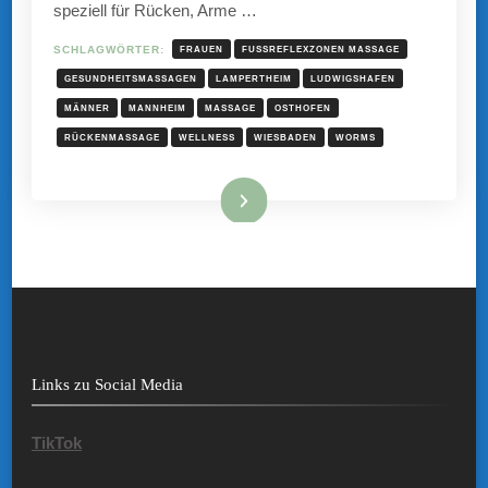
speziell für Rücken, Arme …
SCHLAGWÖRTER:
FRAUEN
FUSSREFLEXZONEN MASSAGE
GESUNDHEITSMASSAGEN
LAMPERTHEIM
LUDWIGSHAFEN
MÄNNER
MANNHEIM
MASSAGE
OSTHOFEN
RÜCKENMASSAGE
WELLNESS
WIESBADEN
WORMS
Mehr hier ...
Links zu Social Media
TikTok