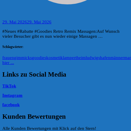
29. Mai 2026
29. Mai 2026
#Neues #Rabatte #Goodies Retro Remix Massagen:Auf Wunsch
vieler Besucher gibt es nun wieder einige Massagen …
Schlagwörter:
frauen
gimmicks
goodies
kosmetik
lampertheim
ludwigshafen
männer
ma
hier ...
Links zu Social Media
TikTok
Instagram
facebook
Kunden Bewertungen
Alle Kunden Bewertungen mit Klick auf den Stern!