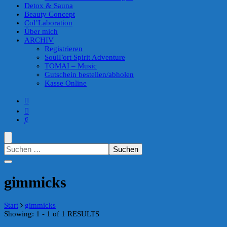
Detox & Sauna
Beauty Concept
Col’Laboration
Über mich
ARCHIV
Registrieren
SoulFort Spirit Adventure
TOMAI – Music
Gutschein bestellen/abholen
Kasse Online
Suchen
nach:
gimmicks
Start
gimmicks
Showing: 1 - 1 of 1 RESULTS