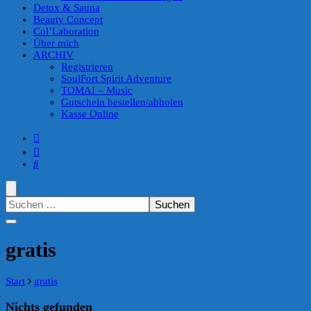
Detox & Sauna
Beauty Concept
Col’Laboration
Über mich
ARCHIV
Registrieren
SoulFort Spirit Adventure
TOMAI – Music
Gutschein bestellen/abholen
Kasse Online
Suchen
nach:
gratis
Start
gratis
Nichts gefunden