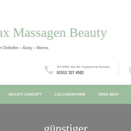
ax Massagen Beauty
in Osthofen – Alzey – Worms
Tel./SMS: Nur für *registrierte Kunden
01512 327 4582
BEAUTY CONCEPT
COL’LABORATION
ÜBER MICH
günstiger