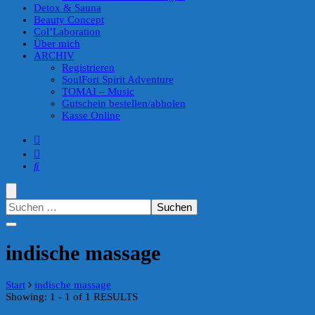
Detox & Sauna
Beauty Concept
Col’Laboration
Über mich
ARCHIV
Registrieren
SoulFort Spirit Adventure
TOMAI – Music
Gutschein bestellen/abholen
Kasse Online
Suchen
nach:
indische massage
Start
indische massage
Showing: 1 - 1 of 1 RESULTS