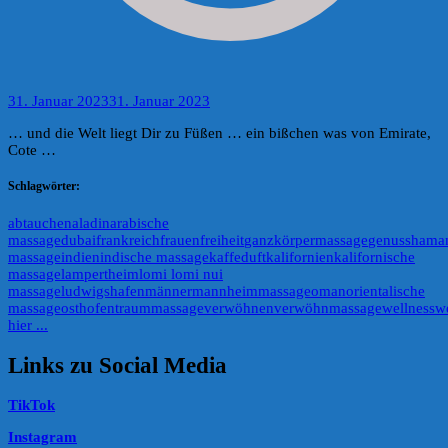
31. Januar 2023
31. Januar 2023
… und die Welt liegt Dir zu Füßen … ein bißchen was von Emirate,
Cote …
Schlagwörter:
abtauchen
aladin
arabische
massage
dubai
frankreich
frauen
freiheit
ganzkörpermassage
genuss
hama
massage
indien
indische massage
kaffeduft
kalifornien
kalifornische
massage
lampertheim
lomi lomi nui
massage
ludwigshafen
männer
mannheim
massage
oman
orientalische
massage
osthofen
traummassage
verwöhnen
verwöhnmassage
wellness
w
hier ...
Links zu Social Media
TikTok
Instagram