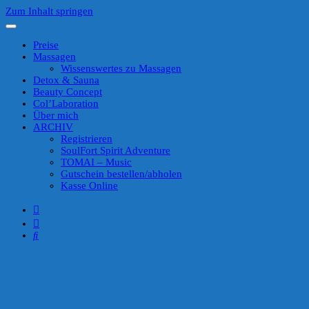
Zum Inhalt springen
Preise
Massagen
Wissenswertes zu Massagen
Detox & Sauna
Beauty Concept
Col’Laboration
Über mich
ARCHIV
Registrieren
SoulFort Spirit Adventure
TOMAI – Music
Gutschein bestellen/abholen
Kasse Online