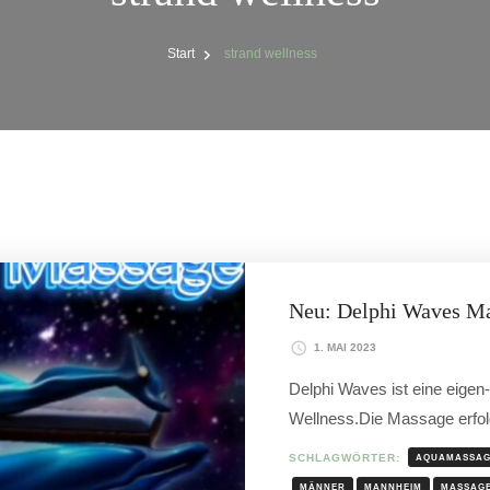
Start
strand wellness
Neu: Delphi Waves M
1. MAI 2023
Delphi Waves ist eine eige
Wellness.Die Massage erfol
SCHLAGWÖRTER:
AQUAMASSA
MÄNNER
MANNHEIM
MASSAG