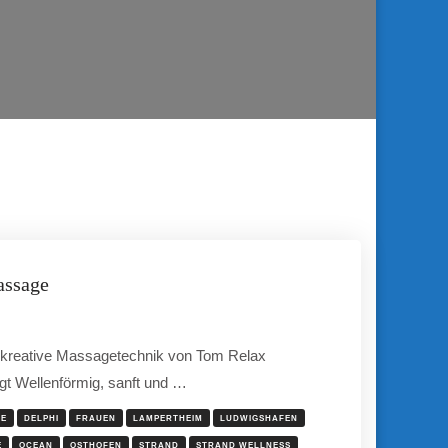
assage
n-kreative Massagetechnik von Tom Relax
gt Wellenförmig, sanft und …
GE
DELPHI
FRAUEN
LAMPERTHEIM
LUDWIGSHAFEN
E
OCEAN
OSTHOFEN
STRAND
STRAND WELLNESS