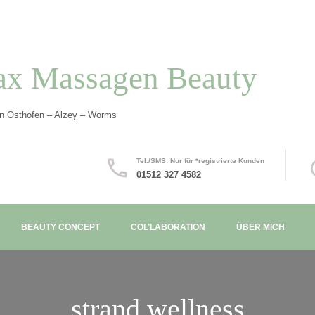
ax Massagen Beauty
in Osthofen – Alzey – Worms
Tel./SMS: Nur für *registrierte Kunden
01512 327 4582
BEAUTY CONCEPT
COL’LABORATION
ÜBER MICH
strand wellness