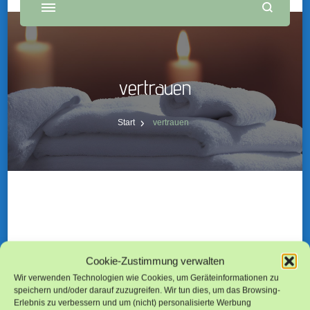
vertrauen
Start
vertrauen
Nichts gefunden
Cookie-Zustimmung verwalten
Wir verwenden Technologien wie Cookies, um Geräteinformationen zu
Das Gesuchte konnte leider nicht gefunden werden.
speichern und/oder darauf zuzugreifen. Wir tun dies, um das Browsing-
Erlebnis zu verbessern und um (nicht) personalisierte Werbung
Vielleicht hilft die Suchfunktion.