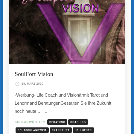
SoulFort Vision
29. MÄRZ 2020
-Werbung- Life Coach und Visionärmit Tarot und
Lenormand BeratungenGestalten Sie Ihre Zukunft
noch heute … …
SCHLAGWÖRTER:
BERATUNG
COACHING
DEUTSCHLANDWEIT
FRANKFURT
HELLSEHEN