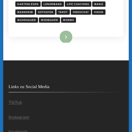
KARTENLEGEN
LENORMAND
LIFE COACHING
MANIZ
MANNHEIM
OSTHOFEN
TAROT
VIDEOCHAT
VISION
WAHRSAGEN
WIESBADEN
WORMS
Mehr hier ...
Links zu Social Media
TikTok
Instagram
facebook