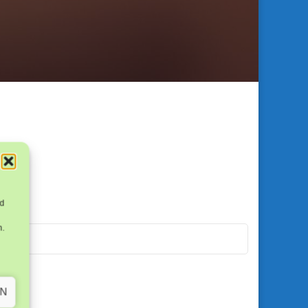
nd
n.
EN