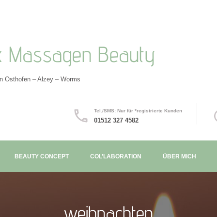
x Massagen Beauty
in Osthofen – Alzey – Worms
Tel./SMS: Nur für *registrierte Kunden
01512 327 4582
BEAUTY CONCEPT
COL’LABORATION
ÜBER MICH
weihnachten