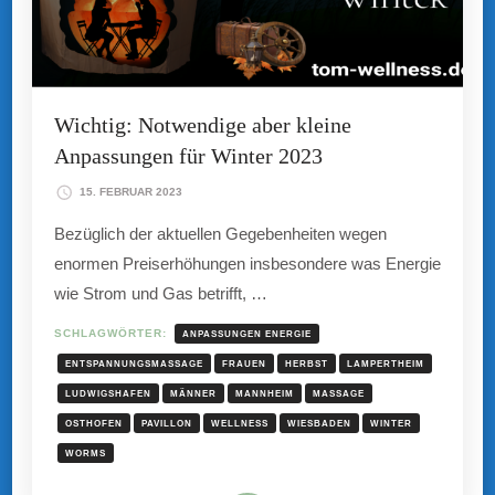
Wichtig: Notwendige aber kleine
Anpassungen für Winter 2023
15. FEBRUAR 2023
Bezüglich der aktuellen Gegebenheiten wegen
enormen Preiserhöhungen insbesondere was Energie
wie Strom und Gas betrifft, …
SCHLAGWÖRTER:
ANPASSUNGEN ENERGIE
ENTSPANNUNGSMASSAGE
FRAUEN
HERBST
LAMPERTHEIM
LUDWIGSHAFEN
MÄNNER
MANNHEIM
MASSAGE
OSTHOFEN
PAVILLON
WELLNESS
WIESBADEN
WINTER
WORMS