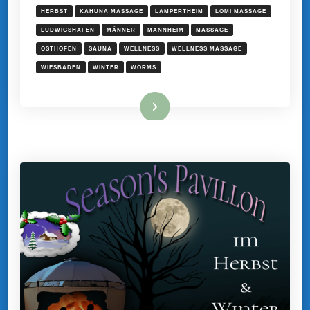
HERBST
KAHUNA MASSAGE
LAMPERTHEIM
LOMI MASSAGE
LUDWIGSHAFEN
MÄNNER
MANNHEIM
MASSAGE
OSTHOFEN
SAUNA
WELLNESS
WELLNESS MASSAGE
WIESBADEN
WINTER
WORMS
Mehr hier ...