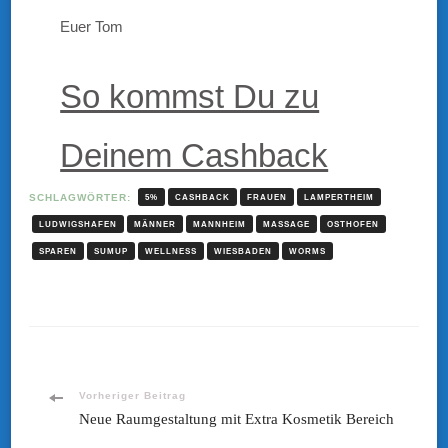
Euer Tom
So kommst Du zu
Deinem Cashback
SCHLAGWÖRTER:
5%
CASHBACK
FRAUEN
LAMPERTHEIM
LUDWIGSHAFEN
MÄNNER
MANNHEIM
MASSAGE
OSTHOFEN
SPAREN
SUMUP
WELLNESS
WIESBADEN
WORMS
Beitragsnavigation
Vorheriger Beitrag
Neue Raumgestaltung mit Extra Kosmetik Bereich