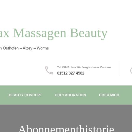
ax Massagen Beauty
in Osthofen – Alzey – Worms
Tel./SMS: Nur für *registrierte Kunden
01512 327 4582
BEAUTY CONCEPT
COL’LABORATION
ÜBER MICH
Abonnementhistorie