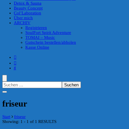
Detox & Sauna
Beauty Concept
Col’Laboration
Über mich
ARCHIV
Registrieren
SoulFort Spirit Adventure
TOMAI – Music
Gutschein bestellen/abholen
Kasse Online
Suchen
nach:
friseur
Start
friseur
Showing: 1 - 1 of 1 RESULTS