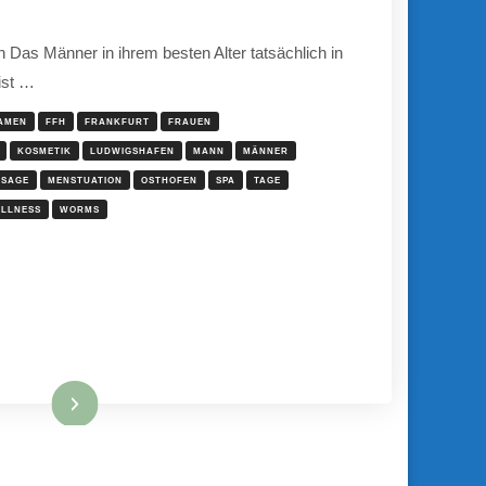
on Das Männer in ihrem besten Alter tatsächlich in
ist …
AMEN
FFH
FRANKFURT
FRAUEN
KOSMETIK
LUDWIGSHAFEN
MANN
MÄNNER
SSAGE
MENSTUATION
OSTHOFEN
SPA
TAGE
LLNESS
WORMS
Mehr hier ...