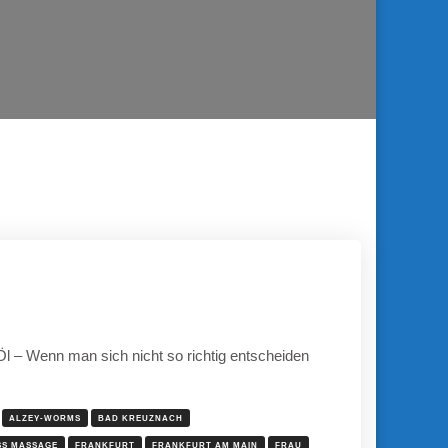
 – Wenn man sich nicht so richtig entscheiden
ALZEY-WORMS
BAD KREUZNACH
SS MASSAGE
FRANKFURT
FRANKFURT AM MAIN
FRAU