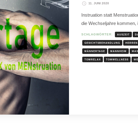
11. JUNI 2020
Instruation statt Menstruati
die Wechseljahre kommen, 
SCHLAGWÖRTER:
AUSZEIT
D
GESICHTSBEHANDLUNG
HERREN
MÄNNERTAGE
MANNHEIM
MA
TOMRELAX
TOMWELLNESS
WE