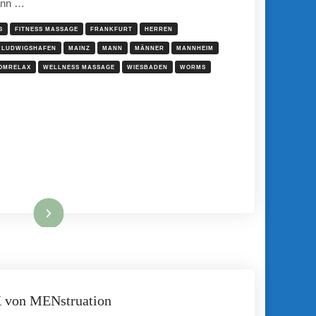
ann …
S
FITNESS MASSAGE
FRANKFURT
HERREN
LUDWIGSHAFEN
MAINZ
MANN
MÄNNER
MANNHEIM
OMRELAX
WELLNESS MASSAGE
WIESBADEN
WORMS
Mehr hier ...
X von MENstruation