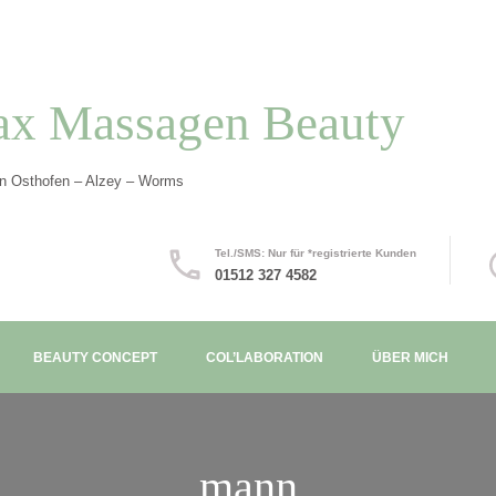
ax Massagen Beauty
in Osthofen – Alzey – Worms
Tel./SMS: Nur für *registrierte Kunden
01512 327 4582
BEAUTY CONCEPT
COL’LABORATION
ÜBER MICH
mann