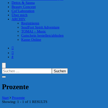
Detox & Sauna
Beauty Concept
Col’Laboration
Über mich
ARCHIV
Registrieren
SoulFort Spirit Adventure
TOMAI – Music
Gutschein bestellen/abholen
Kasse Online
Suchen
nach:
Prozente
Start
Prozente
Showing: 1 - 1 of 1 RESULTS