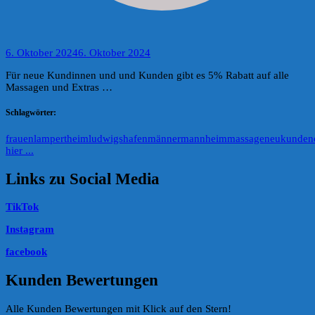
6. Oktober 2024
6. Oktober 2024
Für neue Kundinnen und und Kunden gibt es 5% Rabatt auf alle
Massagen und Extras …
Schlagwörter:
frauen
lampertheim
ludwigshafen
männer
mannheim
massage
neukunde
n
hier ...
Links zu Social Media
TikTok
Instagram
facebook
Kunden Bewertungen
Alle Kunden Bewertungen mit Klick auf den Stern!