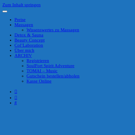
Zum Inhalt springen
Preise
Massagen
Wissenswertes zu Massagen
Detox & Sauna
Beauty Concept
Col’Laboration
Über mich
ARCHIV
Registrieren
SoulFort Spirit Adventure
TOMAI – Music
Gutschein bestellen/abholen
Kasse Online