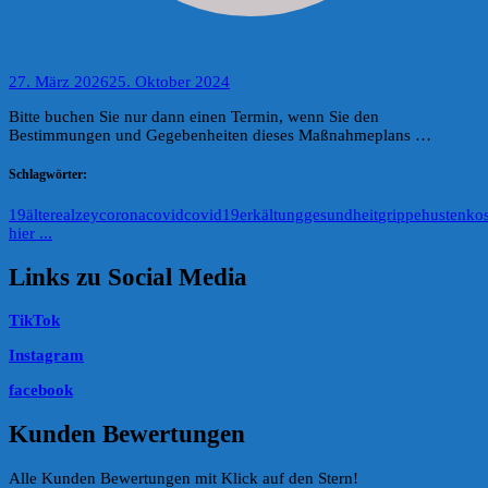
27. März 2026
25. Oktober 2024
Bitte buchen Sie nur dann einen Termin, wenn Sie den
Bestimmungen und Gegebenheiten dieses Maßnahmeplans …
Schlagwörter:
19
ältere
alzey
corona
covid
covid19
erkältung
gesundheit
grippe
husten
ko
hier ...
Links zu Social Media
TikTok
Instagram
facebook
Kunden Bewertungen
Alle Kunden Bewertungen mit Klick auf den Stern!