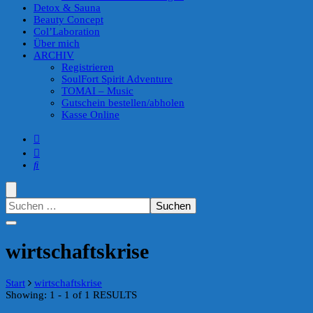
Detox & Sauna
Beauty Concept
Col’Laboration
Über mich
ARCHIV
Registrieren
SoulFort Spirit Adventure
TOMAI – Music
Gutschein bestellen/abholen
Kasse Online
Suchen
nach:
wirtschaftskrise
Start
wirtschaftskrise
Showing: 1 - 1 of 1 RESULTS