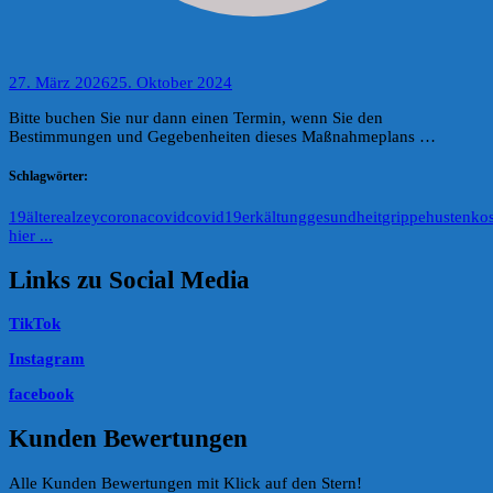
27. März 2026
25. Oktober 2024
Bitte buchen Sie nur dann einen Termin, wenn Sie den
Bestimmungen und Gegebenheiten dieses Maßnahmeplans …
Schlagwörter:
19
ältere
alzey
corona
covid
covid19
erkältung
gesundheit
grippe
husten
ko
hier ...
Links zu Social Media
TikTok
Instagram
facebook
Kunden Bewertungen
Alle Kunden Bewertungen mit Klick auf den Stern!